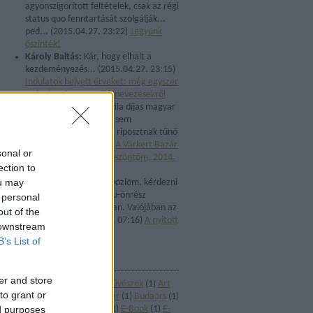
agyonszigorított feltételek, csak az régi
status quo fenntartását szolgálják...
ped...
(
2015.04.27. 23:22
)
Legyünk
őszinték!
Károly Baltás:
Kár, hogy elhalt a
kezdeményezés...
(
2015.04.27. 23:15
)
Indulatok helyett érveket: még egyszer
az intézményvezetői kinevezésekről
Morgor:
Egy József Attila díjas magyar
író, közszereplő, akkor sem
fenyegetőzhet - ügyes, riposztnak tűnő
...
(
2014.09.05. 10:16
)
A Várkert Bazár
sonal or
avatásán elmondott köszöntőm, 2014.
ection to
április 3.
ou may
templomosvetito:
üdvözlöm, kérdezni
szeretnék az nka ún. eu-önrész
 personal
pályázattal kapcsolatban. Valójában az
out of the
elutasít...
(
2014.06.08. 07:16
)
A nyitott
 downstream
kultúra zártsága
B’s List of
CÍMKÉK
er and store
Alföldi Róbert
(
1
)
Alkotóművészek
(
1
)
Art
to grant or
mozik
(
1
)
BMC
(
1
)
Budai vár
(
1
)
Budaörs
(
1
)
ed purposes
Csókakő
(
1
)
Dunaújváros
(
1
)
E-Book
(
1
)
E-