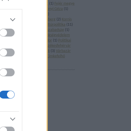
könyv
(
1
)
Előadó-művészet
(
1
)
Fejér megye
(
3
)
Filmművészet
(
1
)
Gárdonyi Géza
(
1
)
Holokauszt
(
2
)
Irodalom
(
2
)
Képzőművészet
(
1
)
Klebelsberg
(
2
)
Kornis
Gyula
(
1
)
Kultúrharc
(
2
)
Kultúrpolitika
(
11
)
Macedónia
(
1
)
Művészeti szabadság
(
1
)
Múzeumok
(
3
)
NKA
(
4
)
Örökségvédelem
(
3
)
Pályázat
(
1
)
Petőfi Sándor
(
1
)
Politikai
kultúra
(
1
)
Századvég
(
1
)
Székesfehérvár
(
1
)
Szerzői jog
(
1
)
Színházak
(
3
)
Várbazár
(
1
)
Ybl Miklós
(
1
)
Zene
(
2
)
Címkefelhő
ARCHÍVUM
2014 augusztus
(
1
)
2014 április
(
1
)
2014 január
(
2
)
2013 december
(
3
)
2013 november
(
1
)
2013 október
(
2
)
2013 szeptember
(
3
)
2013 augusztus
(
1
)
2013 június
(
1
)
2013 május
(
1
)
2013 április
(
3
)