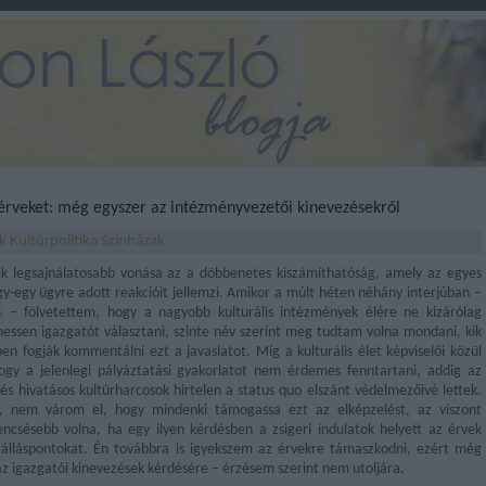
 érveket: még egyszer az intézményvezetői kinevezésekről
k
Kultúrpolitika
Színházak
ik legsajnálatosabb vonása az a döbbenetes kiszámíthatóság, amely az egyes
egy-egy ügyre adott reakcióit jellemzi. Amikor a múlt héten néhány interjúban –
s
– fölvetettem, hogy a nagyobb kulturális intézmények élére ne kizárólag
hessen igazgatót választani, szinte név szerint meg tudtam volna mondani, kik
n fogják kommentálni ezt a javaslatot. Míg a kulturális élet képviselői közül
ogy a jelenlegi pályáztatási gyakorlatot nem érdemes fenntartani, addig az
k és hivatásos kultúrharcosok hirtelen a status quo elszánt védelmezőivé lettek.
k, nem várom el, hogy mindenki támogassa ezt az elképzelést, az viszont
csésebb volna, ha egy ilyen kérdésben a zsigeri indulatok helyett az érvek
álláspontokat. Én továbbra is igyekszem az érvekre támaszkodni, ezért még
az igazgatói kinevezések kérdésére – érzésem szerint nem utoljára.