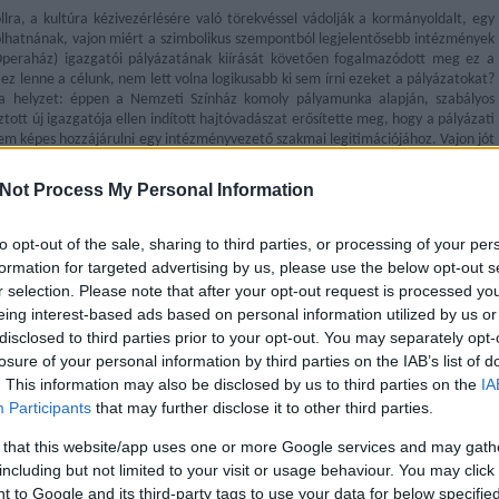
ollra, a kultúra kézivezérlésére való törekvéssel vádolják a kormányoldalt, egy
olhatnának, vajon miért a szimbolikus szempontból legjelentősebb intézmények
Operaház) igazgatói pályázatának kiírását követően fogalmazódott meg ez a
 ez lenne a célunk, nem lett volna logikusabb ki sem írni ezeket a pályázatokat?
t a helyzet: éppen a Nemzeti Színház komoly pályamunka alapján, szabályos
tott új igazgatója ellen indított hajtóvadászat erősítette meg, hogy a pályázati
em képes hozzájárulni egy intézményvezető szakmai legitimációjához. Vajon jót
Alföldi Róbertnek, hogy a másik esélyes induló, Balikó Tamás pályázatát
a Hiller
isztérium hiányosan küldte meg a bírálóbizottságnak
? Vidnyánszky Attila
Not Process My Personal Information
 ilyen hibát nem követtünk el, mégis rögtön mutyit kiáltanak azok, aki mást
n ezen a poszton. A pályázat csak addig szabályos, amíg az én lieblingem nyer,
is bundáról, manipulációról, látszateljárásról lehet szó.
to opt-out of the sale, sharing to third parties, or processing of your per
formation for targeted advertising by us, please use the below opt-out s
ogy a pályázati rendszer mellőzése révén csak politikai kinevezettek kerülhetnek
r selection. Please note that after your opt-out request is processed y
, azok magukból indulnak ki. Felelős kultúrpolitikus eleve a szakterülete
eing interest-based ads based on personal information utilized by us or
berekkel konzultálva hoz meg egy ilyen súlyú döntést. Mint több helyen is
disclosed to third parties prior to your opt-out. You may separately opt-
atnak meglehet a maga szerepe, ha a politikusnak nincs megfelelő jelöltje egy-
ra. Ha viszont van ilyen, abból még nem következik, hogy kizárólag politikai
losure of your personal information by third parties on the IAB’s list of
 a jelölt mellett. Ráadásul a kép annyival összetettebb, hogy a szakmai
. This information may also be disclosed by us to third parties on the
IA
ogathatják is a politikaiakat: én legalábbis politikai szempontból is
Participants
that may further disclose it to other third parties.
m, ha jó szakembereket nevezünk ki intézményvezetőkké, mint ha hozzá nem
nk. A kinevezéses rendszer tehát nem a szakmai szempontok érvényesülését
 that this website/app uses one or more Google services and may gath
, hogy az alkalmas jelöltek egy felesleges és időnként megalázó procedúrának
including but not limited to your visit or usage behaviour. You may click 
 to Google and its third-party tags to use your data for below specifi