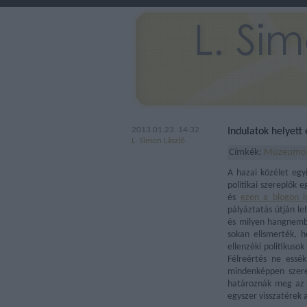
2013.01.23. 14:32
Indulatok helyett
L. Simon László
Címkék:
Múzeumo
A hazai közélet egy
politikai szereplők 
és
ezen a blogon i
pályáztatás útján le
és milyen hangnembe
sokan elismerték, h
ellenzéki politikuso
Félreértés ne essé
mindenképpen szeren
határoznák meg az 
egyszer visszatérek 