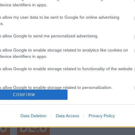
evice identifiers in apps.
Tetszik
0
o allow my user data to be sent to Google for online advertising
s.
Ajánlott bejegyzések:
to allow Google to send me personalized advertising.
o allow Google to enable storage related to analytics like cookies on
evice identifiers in apps.
o allow Google to enable storage related to functionality of the website
20 éves a Nemzeti
Magyar
sban
Kulturális Alap
holokauszt: a
o allow Google to enable storage related to personalization.
méltó
CONFIRM
megemlékezés
o allow Google to enable storage related to security, including
lehetősége
cation functionality and fraud prevention, and other user protection.
Data Deletion
Data Access
Privacy Policy