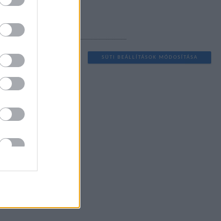
2013 március
(
2
)
Tovább
...
EGYÉB
SÜTI BEÁLLÍTÁSOK MÓDOSÍTÁSA