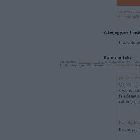
Petőfi-szobo
Macedóniáb
A bejegyzés trac
https://lsi
Kommentek:
A hozzászólások a
vonatkozó jogszabályok
értelmében felhasználói tartalom
forduljon a blog szerkesztőjéhez. Részletek a
Felhasználási feltételekben
és a
mscee
201
Végül is-ig
elvárásai,am
felelősség 
cafrangokat
Károly Ba
Kár, hogy e