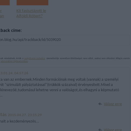
r
Kit fasisztázott le
an
Alföldi Róbert?
kback címe:
mon.blog.hu/api/trackback/id/5039020
nak minősülnek, értük a
szolgáltatás technikai
üzemeltetője semmilyen felelősséget nem vállal, azokat nem ellenőrzi. Kifogás esetén
z
adatvédelmi tájékoztatóban
.
3.01.24. 04:57:26
aza van az embernek.Minden formációnak meg voltak (vannak) a személyi
it "szimulált pályáztatással"(trükkök százaival) érvényesített.Mivel a
a kinevezőé,tudomásul lehetne venni a valóságot,és elhagyni a képmutató
..
Válasz erre
ltás
2015.04.27. 23:15:29
lhalt a kezdeményezés...
Válasz erre