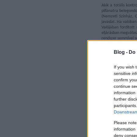
Akik a totális kontr
pillanatra belegond
(Nemzeti Színház, 
javaslat. Ha valóban
Valójában fordítot
eljárásban megválasz
rendszer semmivel s
tett-e annak idején 
István vezette min
Blog -
Do 
megválasztása során
láttak volna szívese
ha a tiéd, akkor csak
If you wish 
sensitive in
Akik azt állítják, h
confirm you
az igazgatói székbe
continue se
ismeretében, szakem
information 
említettem, a pályáz
egy vezetői pozíció
further disc
szempontok szólnak
participants
szempontok még tám
Downstream 
hasznosabbnak láto
értőket választaná
Please note
zárja ki, hanem azt
information 
legyenek kitéve.
deny consent