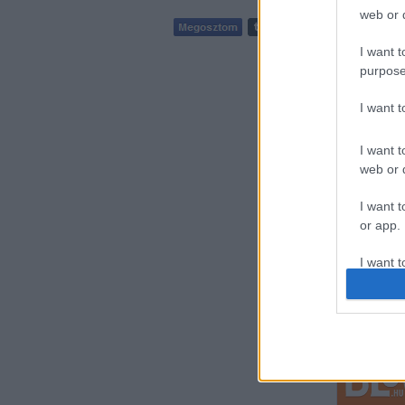
web or d
I want t
2
komment
purpose
I want 
I want t
web or d
I want t
or app.
Kozma atya
Dunaújváro
I want t
I want t
authenti