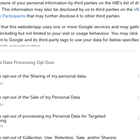
losure of your personal information by third parties on the IAB’s list of
. This information may also be disclosed by us to third parties on the
IA
Participants
that may further disclose it to other third parties.
tovább »
 that this website/app uses one or more Google services and may gath
including but not limited to your visit or usage behaviour. You may click 
Tetszik
0
 to Google and its third-party tags to use your data for below specifi
ogle consent section.
l Data Processing Opt Outs
SÜTI BEÁLLÍTÁSOK MÓDOSÍTÁSA
o opt-out of the Sharing of my personal data.
In
o opt-out of the Sale of my Personal Data.
In
to opt-out of processing my Personal Data for Targeted
ing.
In
o opt-out of Collection, Use, Retention, Sale, and/or Sharing