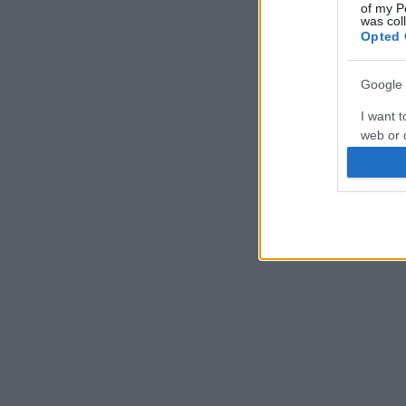
of my P
was col
Opted 
Google 
I want t
web or d
I want t
purpose
I want 
I want t
web or d
I want t
or app.
I want t