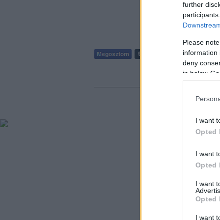
further disc
participants
Downstream 
Please note
information 
deny consent
Szólj hozzá!
in below Go
Persona
I want t
Opted 
I want t
Opted 
I want 
Advertis
Opted 
I want t