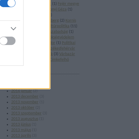
könyv
(
1
)
Előadó-művészet
(
1
)
Fejér megye
(
3
)
Filmművészet
(
1
)
Gárdonyi Géza
(
1
)
Holokauszt
(
2
)
Irodalom
(
2
)
Képzőművészet
(
1
)
Klebelsberg
(
2
)
Kornis
Gyula
(
1
)
Kultúrharc
(
2
)
Kultúrpolitika
(
11
)
Macedónia
(
1
)
Művészeti szabadság
(
1
)
Múzeumok
(
3
)
NKA
(
4
)
Örökségvédelem
(
3
)
Pályázat
(
1
)
Petőfi Sándor
(
1
)
Politikai
kultúra
(
1
)
Századvég
(
1
)
Székesfehérvár
(
1
)
Szerzői jog
(
1
)
Színházak
(
3
)
Várbazár
(
1
)
Ybl Miklós
(
1
)
Zene
(
2
)
Címkefelhő
ARCHÍVUM
2014 augusztus
(
1
)
2014 április
(
1
)
2014 január
(
2
)
2013 december
(
3
)
2013 november
(
1
)
2013 október
(
2
)
2013 szeptember
(
3
)
2013 augusztus
(
1
)
2013 június
(
1
)
2013 május
(
1
)
2013 április
(
3
)