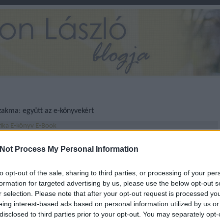
szakma: együtt az e-könyvekért
tika
E-könyv
E-Book
Április 3-án egy, az e-könyvekkel kapcsolatos szakmai
Not Process My Personal Information
programot nyitottam meg az Örökség Kultúrpolitikai Intézet
felkérésére. Az elektronikus könyvek kialakulóban lévő
piacával foglalkozó kerekasztal-beszélgetés, valamint az azt
to opt-out of the sale, sharing to third parties, or processing of your per
követő magánbeszélgetés is arról győzött…
formation for targeted advertising by us, please use the below opt-out s
r selection. Please note that after your opt-out request is processed y
eing interest-based ads based on personal information utilized by us or
disclosed to third parties prior to your opt-out. You may separately opt-