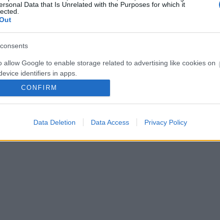
ersonal Data that Is Unrelated with the Purposes for which it
lected.
Out
consents
o allow Google to enable storage related to advertising like cookies on
evice identifiers in apps.
CONFIRM
o allow my user data to be sent to Google for online advertising
s.
Data Deletion
Data Access
Privacy Policy
to allow Google to send me personalized advertising.
o allow Google to enable storage related to analytics like cookies on
evice identifiers in apps.
o allow Google to enable storage related to functionality of the website
o allow Google to enable storage related to personalization.