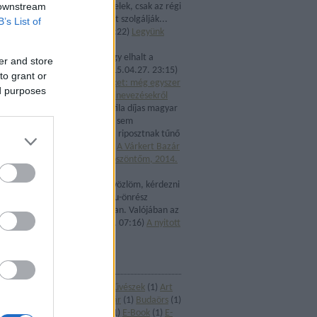
 downstream
agyonszigorított feltételek, csak az régi
status quo fenntartását szolgálják...
B’s List of
ped...
(
2015.04.27. 23:22
)
Legyünk
őszinték!
Károly Baltás:
Kár, hogy elhalt a
er and store
kezdeményezés...
(
2015.04.27. 23:15
)
to grant or
Indulatok helyett érveket: még egyszer
ed purposes
az intézményvezetői kinevezésekről
Morgor:
Egy József Attila díjas magyar
író, közszereplő, akkor sem
fenyegetőzhet - ügyes, riposztnak tűnő
...
(
2014.09.05. 10:16
)
A Várkert Bazár
avatásán elmondott köszöntőm, 2014.
április 3.
templomosvetito:
üdvözlöm, kérdezni
szeretnék az nka ún. eu-önrész
pályázattal kapcsolatban. Valójában az
elutasít...
(
2014.06.08. 07:16
)
A nyitott
kultúra zártsága
CÍMKÉK
Alföldi Róbert
(
1
)
Alkotóművészek
(
1
)
Art
mozik
(
1
)
BMC
(
1
)
Budai vár
(
1
)
Budaörs
(
1
)
Csókakő
(
1
)
Dunaújváros
(
1
)
E-Book
(
1
)
E-