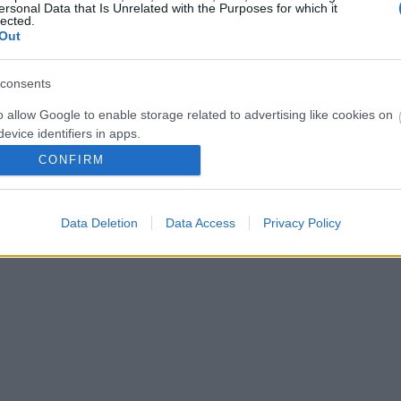
ersonal Data that Is Unrelated with the Purposes for which it
lected.
Out
consents
o allow Google to enable storage related to advertising like cookies on
evice identifiers in apps.
CONFIRM
o allow my user data to be sent to Google for online advertising
s.
Data Deletion
Data Access
Privacy Policy
to allow Google to send me personalized advertising.
o allow Google to enable storage related to analytics like cookies on
evice identifiers in apps.
o allow Google to enable storage related to functionality of the website
o allow Google to enable storage related to personalization.