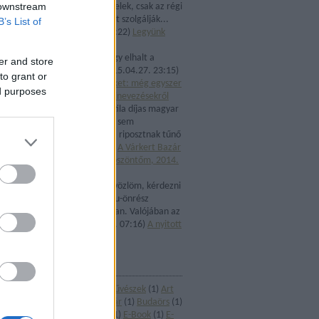
 downstream
agyonszigorított feltételek, csak az régi
status quo fenntartását szolgálják...
B’s List of
ped...
(
2015.04.27. 23:22
)
Legyünk
őszinték!
Károly Baltás:
Kár, hogy elhalt a
er and store
kezdeményezés...
(
2015.04.27. 23:15
)
to grant or
Indulatok helyett érveket: még egyszer
ed purposes
az intézményvezetői kinevezésekről
Morgor:
Egy József Attila díjas magyar
író, közszereplő, akkor sem
fenyegetőzhet - ügyes, riposztnak tűnő
...
(
2014.09.05. 10:16
)
A Várkert Bazár
avatásán elmondott köszöntőm, 2014.
április 3.
templomosvetito:
üdvözlöm, kérdezni
szeretnék az nka ún. eu-önrész
pályázattal kapcsolatban. Valójában az
elutasít...
(
2014.06.08. 07:16
)
A nyitott
kultúra zártsága
CÍMKÉK
Alföldi Róbert
(
1
)
Alkotóművészek
(
1
)
Art
mozik
(
1
)
BMC
(
1
)
Budai vár
(
1
)
Budaörs
(
1
)
Csókakő
(
1
)
Dunaújváros
(
1
)
E-Book
(
1
)
E-