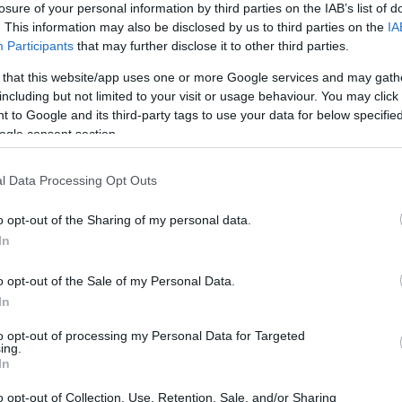
losure of your personal information by third parties on the IAB’s list of
. This information may also be disclosed by us to third parties on the
IA
Participants
that may further disclose it to other third parties.
tovább »
 that this website/app uses one or more Google services and may gath
Tetszik
0
including but not limited to your visit or usage behaviour. You may click 
 to Google and its third-party tags to use your data for below specifi
ogle consent section.
l Data Processing Opt Outs
SÜTI BEÁLLÍTÁSOK MÓDOSÍTÁSA
o opt-out of the Sharing of my personal data.
In
o opt-out of the Sale of my Personal Data.
In
to opt-out of processing my Personal Data for Targeted
ing.
In
o opt-out of Collection, Use, Retention, Sale, and/or Sharing