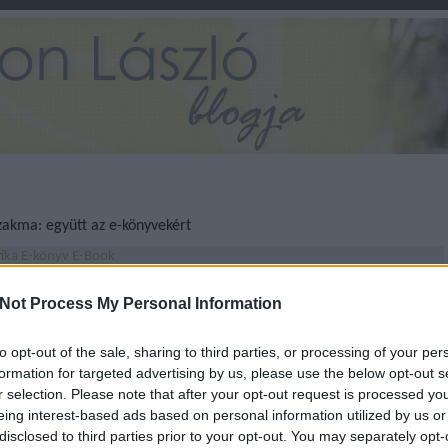
szakma: együtt az e-könyvekért
tika
E-könyv
E-Book
Április 3-án egy, az e-könyvekkel kapcsolatos szakmai
Not Process My Personal Information
programot nyitottam meg az Örökség Kultúrpolitikai Intézet
felkérésére. Az elektronikus könyvek kialakulóban lévő
piacával foglalkozó kerekasztal-beszélgetés, valamint az azt
to opt-out of the sale, sharing to third parties, or processing of your per
követő magánbeszélgetés is arról győzött…
formation for targeted advertising by us, please use the below opt-out s
r selection. Please note that after your opt-out request is processed y
eing interest-based ads based on personal information utilized by us or
disclosed to third parties prior to your opt-out. You may separately opt-