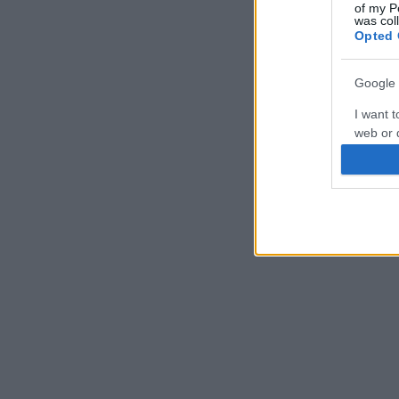
of my P
was col
Opted 
Google 
I want t
web or d
I want t
purpose
I want 
I want t
web or d
I want t
or app.
I want t