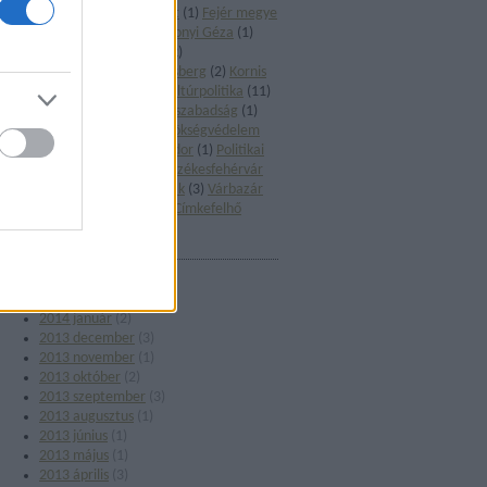
könyv
(
1
)
Előadó-művészet
(
1
)
Fejér megye
(
3
)
Filmművészet
(
1
)
Gárdonyi Géza
(
1
)
Holokauszt
(
2
)
Irodalom
(
2
)
Képzőművészet
(
1
)
Klebelsberg
(
2
)
Kornis
Gyula
(
1
)
Kultúrharc
(
2
)
Kultúrpolitika
(
11
)
Macedónia
(
1
)
Művészeti szabadság
(
1
)
Múzeumok
(
3
)
NKA
(
4
)
Örökségvédelem
(
3
)
Pályázat
(
1
)
Petőfi Sándor
(
1
)
Politikai
kultúra
(
1
)
Századvég
(
1
)
Székesfehérvár
(
1
)
Szerzői jog
(
1
)
Színházak
(
3
)
Várbazár
(
1
)
Ybl Miklós
(
1
)
Zene
(
2
)
Címkefelhő
ARCHÍVUM
2014 augusztus
(
1
)
2014 április
(
1
)
2014 január
(
2
)
2013 december
(
3
)
2013 november
(
1
)
2013 október
(
2
)
2013 szeptember
(
3
)
2013 augusztus
(
1
)
2013 június
(
1
)
2013 május
(
1
)
2013 április
(
3
)